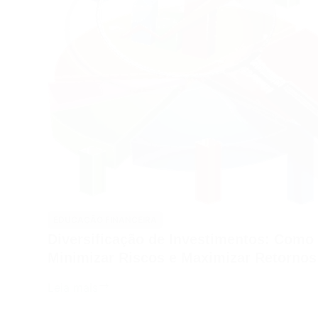
e
Por
Que
as
Empresas
Fazem
Abertura
de
Capital
EDUCAÇÃO FINANCEIRA
Diversificação de Investimentos: Como
Minimizar Riscos e Maximizar Retornos
Diversificação
Leia mais
de