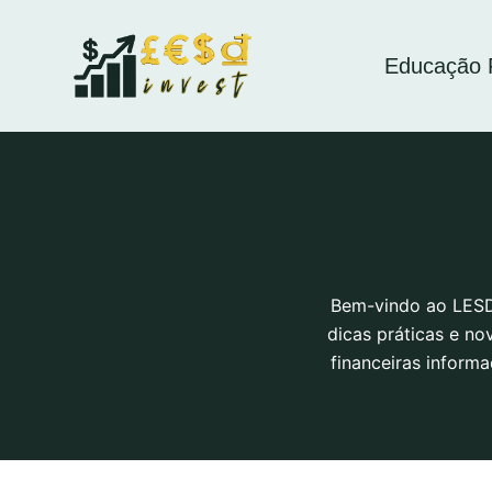
Pular
para
Educação F
o
conteúdo
Bem-vindo ao LESDi
dicas práticas e no
financeiras inform