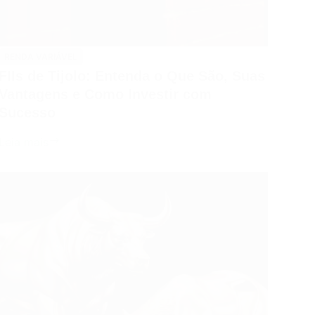
RENDA VARIÁVEL
FIIs de Tijolo: Entenda o Que São, Suas
Vantagens e Como Investir com
Sucesso
FIIs
Leia mais
de
Tijolo:
Entenda
o
Que
São,
Suas
Vantagens
e