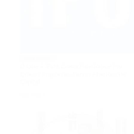
Importante?
RENDA VARIÁVEL
O Que é IPO? Como Funciona e Por
Que as Empresas Fazem Abertura de
Capital
O
Leia mais
Que
é
IPO?
Como
Funciona