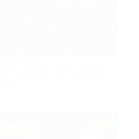
Como
Investir
com
Sucesso
RENDA VARIÁVEL
O que é Bolsa de Valores? Entenda o
Funcionamento e Como Começar a
Investir
O
Leia mais
que
é
Bolsa
de
Valores?