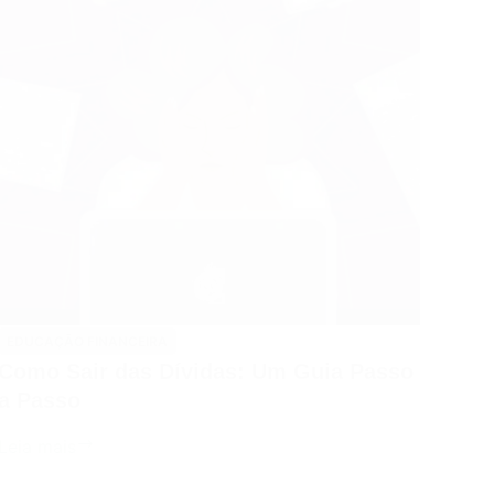
Entenda
o
Funcionamento
e
Como
Começar
a
Investir
EDUCAÇÃO FINANCEIRA
Como Sair das Dívidas: Um Guia Passo
a Passo
Como
Leia mais
Sair