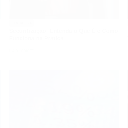
RENDA FIXA
Securitização: Entenda o Que É e Como
Funciona na Prática
Securitização:
Leia mais
Entenda
o
Que
É
e
Como
Funciona
na
Prática