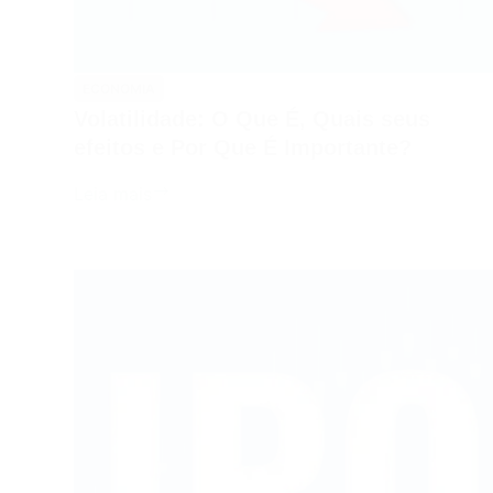
ECONOMIA
Volatilidade: O Que É, Quais seus
efeitos e Por Que É Importante?
Volatilidade:
Leia mais
O
Que
É,
Quais
seus
efeitos
e
Por
Que
É