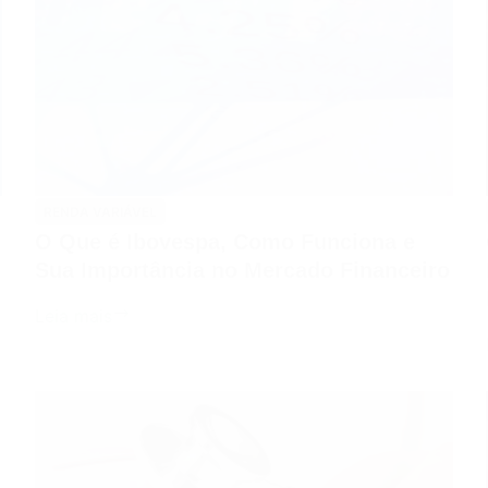
RENDA VARIÁVEL
O Que é Ibovespa, Como Funciona e
Sua Importância no Mercado Financeiro
O
Leia mais
Que
é
Ibovespa,
Como
Funciona
e