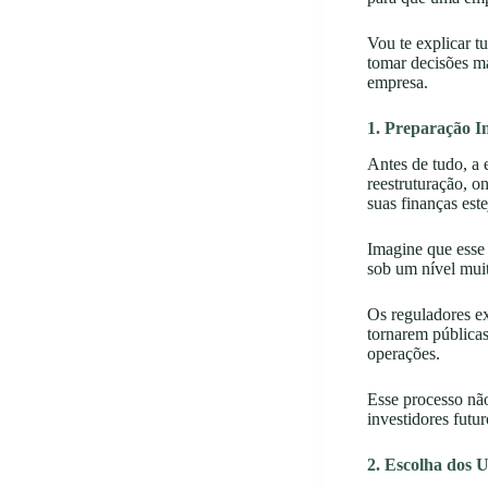
Vou te explicar t
tomar decisões ma
empresa.
1. Preparação I
Antes de tudo, a 
reestruturação, o
suas finanças es
Imagine que esse 
sob um nível muit
Os reguladores e
tornarem públicas,
operações.
Esse processo não
investidores futur
2. Escolha dos 