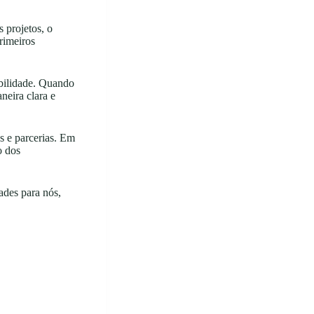
 projetos, o
rimeiros
bilidade. Quando
neira clara e
s e parcerias. Em
o dos
ades para nós,