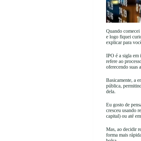
Quando comecei a 
e logo fiquei cur
explicar para voc
IPO é a sigla em 
refere ao process
oferecendo suas 
Basicamente, a em
pública, permiti
dela.
Eu gosto de pens
cresceu usando re
capital) ou até e
Mas, ao decidir r
forma mais rápida
bolsa.