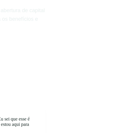
abertura de capital
 os benefícios e
u sei que esse é
 estou aqui para