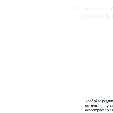
Entenda o que é IP
e as razões pel
Você já se pergu
um tema que gera 
descomplicar o as