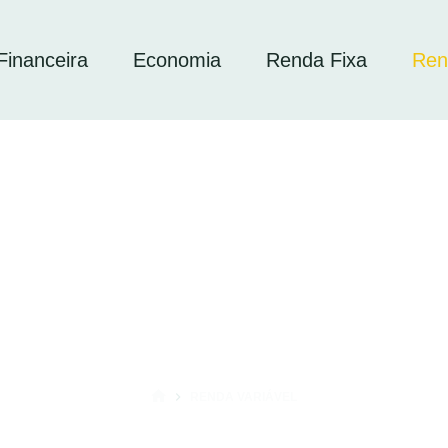
inanceira
Economia
Renda Fixa
Ren
RENDA VARIÁVEL
INÍCIO
 é IPO? Como Funciona e Por Que as Empresas Fazem Abertura de C