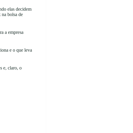
ndo elas decidem
z na bolsa de
ara a empresa
ciona e o que leva
 e, claro, o