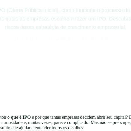
O (Oferta Pública Inicial), como funciona o processo de 
as quais as empresas escolhem fazer um IPO. Descubra
riscos dessa estratégia de crescimento empresarial.
LEO EULALIO
30/09/2024
RENDA VARIÁVEL
ntou
o que é IPO
e por que tantas empresas decidem abrir seu capital? E
curiosidade e, muitas vezes, parece complicado. Mas não se preocupe,
sunto e te ajudar a entender todos os detalhes.