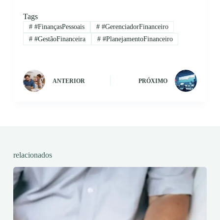
Tags
#
#FinançasPessoais
#
#GerenciadorFinanceiro
#
#GestãoFinanceira
#
#PlanejamentoFinanceiro
ANTERIOR
PRÓXIMO
relacionados