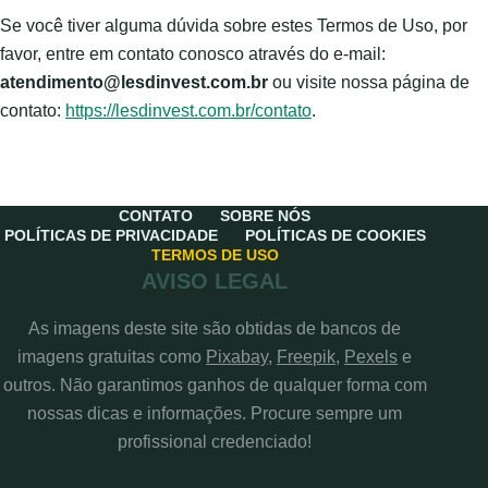
Se você tiver alguma dúvida sobre estes Termos de Uso, por
favor, entre em contato conosco através do e-mail:
atendimento@lesdinvest.com.br
ou visite nossa página de
contato:
https://lesdinvest.com.br/contato
.
CONTATO
SOBRE NÓS
POLÍTICAS DE PRIVACIDADE
POLÍTICAS DE COOKIES
TERMOS DE USO
AVISO LEGAL
As imagens deste site são obtidas de bancos de
imagens gratuitas como
Pixabay
,
Freepik
,
Pexels
e
outros. Não garantimos ganhos de qualquer forma com
nossas dicas e informações. Procure sempre um
profissional credenciado!