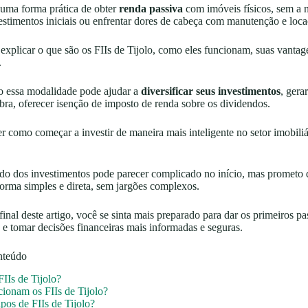
 uma forma prática de obter
renda passiva
com imóveis físicos, sem a 
estimentos iniciais ou enfrentar dores de cabeça com manutenção e loca
 explicar o que são os FIIs de Tijolo, como eles funcionam, suas vanta
.
 essa modalidade pode ajudar a
diversificar seus investimentos
, gera
ebra, oferecer isenção de imposto de renda sobre os dividendos.
r como começar a investir de maneira mais inteligente no setor imobiliár
do dos investimentos pode parecer complicado no início, mas prometo 
forma simples e direta, sem jargões complexos.
 final deste artigo, você se sinta mais preparado para dar os primeiros p
o e tomar decisões financeiras mais informadas e seguras.
nteúdo
IIs de Tijolo?
onam os FIIs de Tijolo?
pos de FIIs de Tijolo?