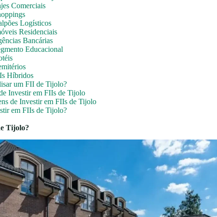
ajes Comerciais
hoppings
alpões Logísticos
móveis Residenciais
gências Bancárias
egmento Educacional
otéis
emitérios
IIs Híbridos
sar um FII de Tijolo?
e Investir em FIIs de Tijolo
s de Investir em FIIs de Tijolo
tir em FIIs de Tijolo?
e Tijolo?