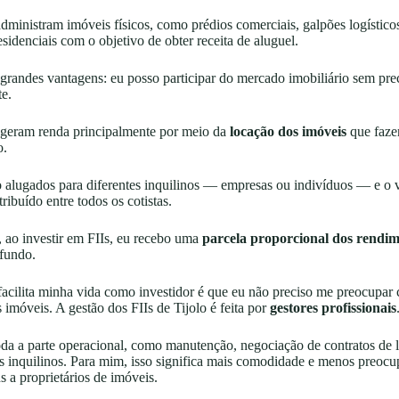
ministram imóveis físicos, como prédios comerciais, galpões logísticos
idenciais com o objetivo de obter receita de aluguel.
grandes vantagens: eu posso participar do mercado imobiliário sem pr
e.
o geram renda principalmente por meio da
locação dos imóveis
que faze
o.
 alugados para diferentes inquilinos — empresas ou indivíduos — e o 
tribuído entre todos os cotistas.
e, ao investir em FIIs, eu recebo uma
parcela proporcional dos rendi
 fundo.
acilita minha vida como investidor é que eu não preciso me preocupar
 imóveis. A gestão dos FIIs de Tijolo é feita por
gestores profissionais
oda a parte operacional, como manutenção, negociação de contratos de 
s inquilinos. Para mim, isso significa mais comodidade e menos preoc
 a proprietários de imóveis.