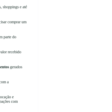
, shoppings e até
ecisar comprar um
m parte do
valor recebido
mentos
gerados
 com a
.
locação e
upações com