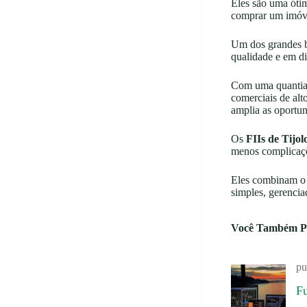
Eles são uma ótim
comprar um imóve
Um dos grandes be
qualidade e em di
Com uma quantia a
comerciais de alto
amplia as oportun
Os
FIIs de Tijol
menos complicaç
Eles combinam o 
simples, gerenciad
Você Também P
pu
F