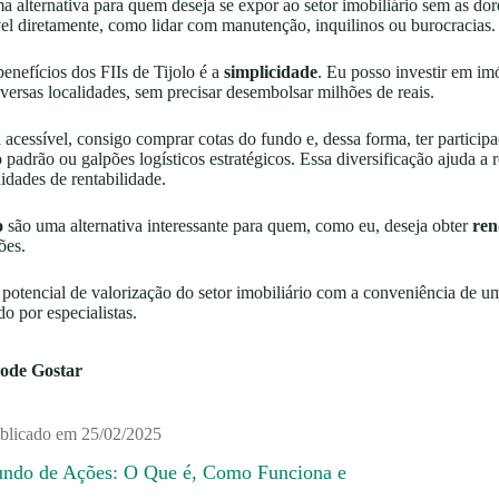
a alternativa para quem deseja se expor ao setor imobiliário sem as do
l diretamente, como lidar com manutenção, inquilinos ou burocracias.
nefícios dos FIIs de Tijolo é a
simplicidade
. Eu posso investir em im
versas localidades, sem precisar desembolsar milhões de reais.
cessível, consigo comprar cotas do fundo e, dessa forma, ter participa
 padrão ou galpões logísticos estratégicos. Essa diversificação ajuda a r
idades de rentabilidade.
o
são uma alternativa interessante para quem, como eu, deseja obter
ren
ões.
potencial de valorização do setor imobiliário com a conveniência de u
o por especialistas.
ode Gostar
blicado em
25/02/2025
undo de Ações: O Que é, Como Funciona e