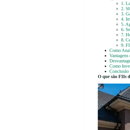
1. L
2. S
3. G
4. I
5. A
6. S
7. H
8. C
9. F
Como Anali
Vantagens d
Desvantagen
Como Inves
Conclusão
O que são FIIs d