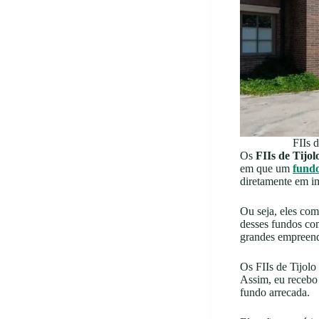
FIIs 
Os
FIIs de Tijol
em que um
fundo
diretamente em i
Ou seja, eles com
desses fundos com
grandes empreend
Os FIIs de Tijolo
Assim, eu receb
fundo arrecada.