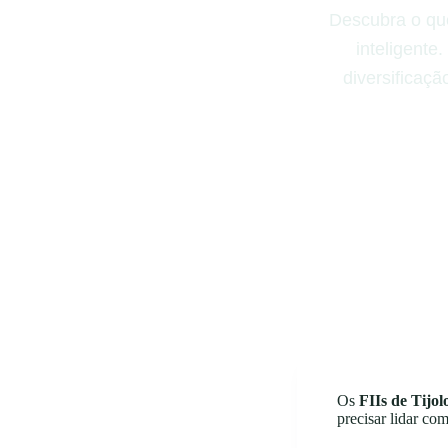
Descubra o que
inteligente
diversificaçã
Os
FIIs de Tijol
precisar lidar co