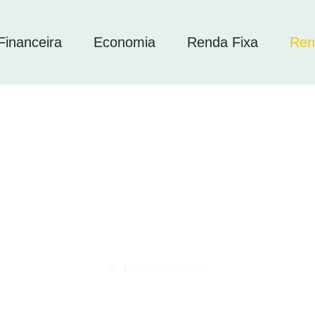
inanceira
Economia
Renda Fixa
Ren
RENDA VARIÁVEL
INÍCIO
 de Tijolo: Entenda o Que São, Suas Vantagens e Como Investir com Su