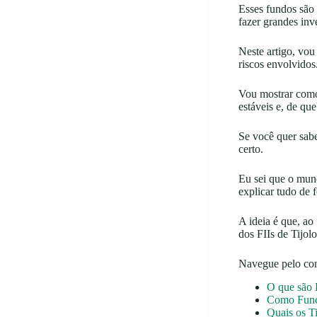
Esses fundos são
fazer grandes inv
Neste artigo, vou
riscos envolvidos
Vou mostrar como
estáveis e, de qu
Se você quer sabe
certo.
Eu sei que o mun
explicar tudo de 
A ideia é que, ao
dos FIIs de Tijol
Navegue pelo co
O que são F
Como Funci
Quais os Ti