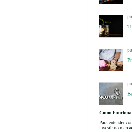
pu
T
pu
Pr
pu
B
Como Funcionam 
Para entender c
investir no merca