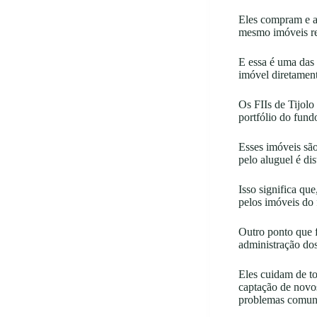
Eles compram e ad
mesmo imóveis res
E essa é uma das 
imóvel diretament
Os FIIs de Tijol
portfólio do fund
Esses imóveis são
pelo aluguel é dis
Isso significa qu
pelos imóveis do
Outro ponto que f
administração dos
Eles cuidam de t
captação de novo
problemas comuns