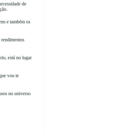
necessidade de
ção.
gens e também os
r rendimentos
io, está no lugar
que vou te
assos no universo