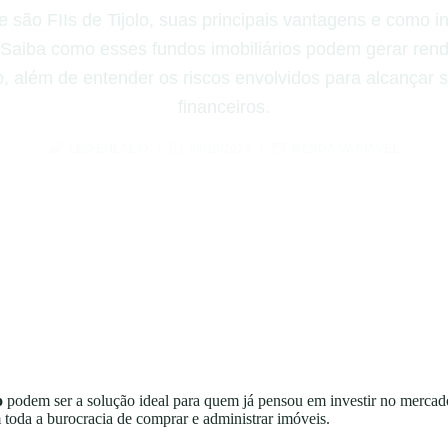
 são FIIs de Tijolo, suas principais vantagens e como in
. Saiba como esses fundos imobiliários podem gerar ren
o, além de entender os riscos envolvidos para alcançar 
financeiros.
LEO EULALIO
08/10/2024
RENDA VARIÁVEL
o
podem ser a solução ideal para quem já pensou em investir no mercad
m toda a burocracia de comprar e administrar imóveis.