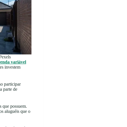
Pexels
renda variável
les investem
o participar
a parte de
is que possuem.
os aluguéis que o