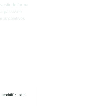
vestir de forma
da passiva e
seus objetivos
o imobiliário sem