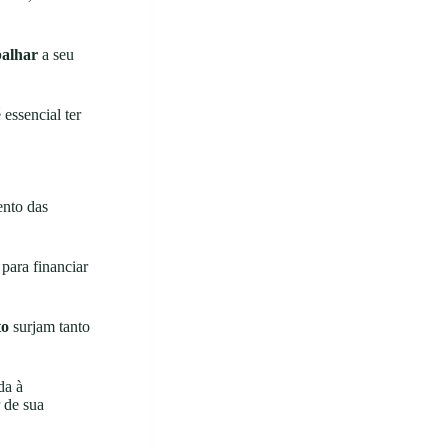
balhar
a seu
essencial ter
nto das
para financiar
to
surjam tanto
da à
 de sua