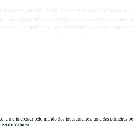
 Bolsa de Valores, como funciona e como começar a inv
os, estratégias de investimento e dicas essenciais para
inanceiro e aumentar seu patrimônio de forma conscien
LEO EULALIO
23/09/2024
RENDA VARIÁVEL
i a me interessar pelo mundo dos investimentos, uma das primeiras p
olsa de Valores
?