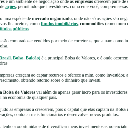
res
é um ambiente de negociação onde as
empresas
oferecem parte de s
 de
ações
, permitindo que investidores, como eu e você, comprem essas 
mo uma espécie de
mercado organizado
, onde não só as ações são neg
ivos financeiros, como
fundos imobiliários
,
commodities
(como ouro e
títulos públicos
.
s são comprados e vendidos por meio de corretoras, que atuam como in
olsa.
Brasil, Bolsa, Balcão)
é a principal Bolsa de Valores, e é onde ocorrem
iras.
mpresas cresçam ao captar recursos e oferece a mim, como investidor, 
crescimento, obtendo retorno sobre o dinheiro que investi.
a Bolsa de Valores
vai além de apenas gerar lucro para os investidore
l na economia de qualquer país.
judo as empresas a crescerem, pois o capital que elas captam na Bolsa 
rações, contratar mais funcionários e desenvolver novos produtos.
tenho a oportunidade de diversificar meus investimentos e, potencial