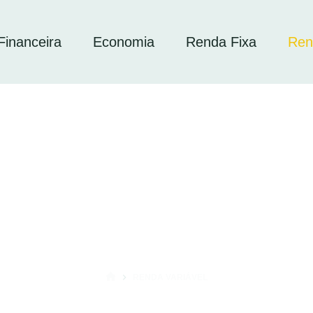
inanceira
Economia
Renda Fixa
Ren
RENDA VARIÁVEL
INÍCIO
e é Bolsa de Valores? Entenda o Funcionamento e Como Começar a Inv