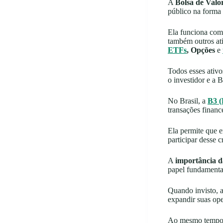
A
Bolsa de Valo
público na forma
Ela funciona co
também outros at
ETFs
, Opções
e
Todos esses ativo
o investidor e a B
No Brasil, a
B3 (
transações finance
Ela permite que e
participar desse 
A
importância d
papel fundamenta
Quando invisto, a
expandir suas ope
Ao mesmo tempo, 