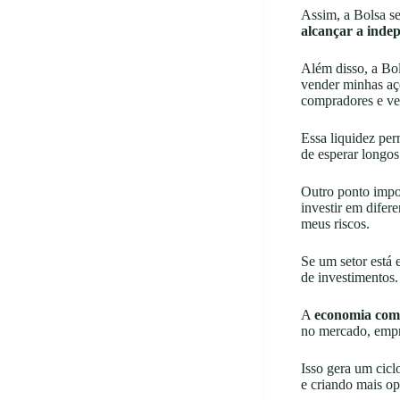
Assim, a Bolsa se
alcançar a inde
Além disso, a Bol
vender minhas açõ
compradores e ve
Essa liquidez per
de esperar longos
Outro ponto impo
investir em difer
meus riscos.
Se um setor está 
de investimentos.
A
economia com
no mercado, empre
Isso gera um cic
e criando mais op