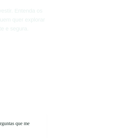
estir. Entenda os
 quem quer explorar
te e segura.
erguntas que me