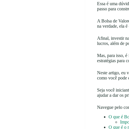
Essa é uma dúvid
passo para const
A Bolsa de Valor
na verdade, ela é
Afinal, investir 
lucros, além de po
Mas, para isso, é
estratégias para 
Neste artigo, eu 
como você pode c
Seja você inician
ajudar a dar os p
Navegue pelo co
O que é Bo
Impo
O que é o 