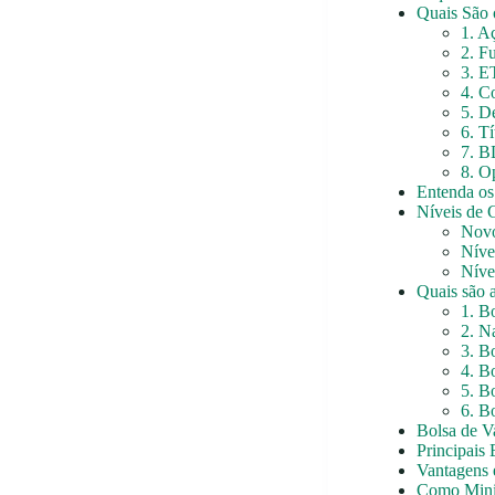
Quais São 
1. A
2. F
3. E
4. C
5. D
6. T
7. B
8. O
Entenda os
Níveis de 
Nov
Níve
Níve
Quais são 
1. B
2. N
3. B
4. B
5. B
6. B
Bolsa de Va
Principais 
Vantagens 
Como Minim