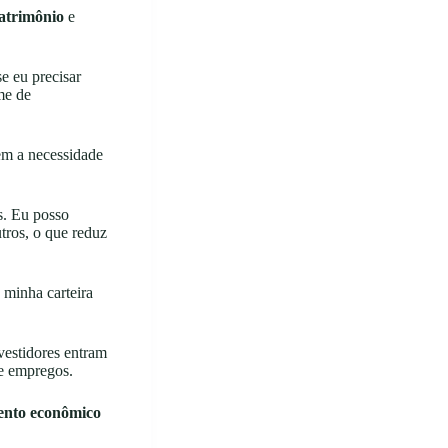
patrimônio
e
e eu precisar
me de
sem a necessidade
s. Eu posso
utros, o que reduz
 minha carteira
vestidores entram
 e empregos.
ento econômico