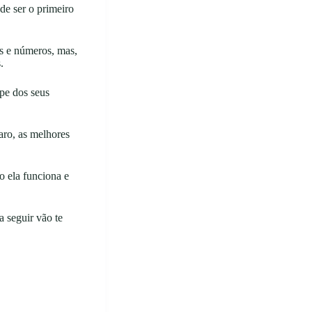
e ser o primeiro
s e números, mas,
.
ipe dos seus
aro, as melhores
o ela funciona e
a seguir vão te