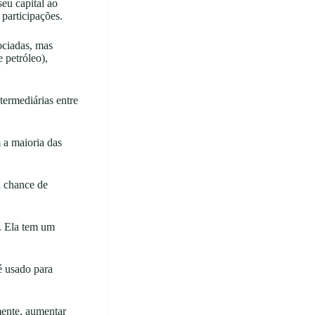
eu capital ao
participações.
ociadas, mas
 petróleo),
termediárias entre
 a maioria das
a chance de
s. Ela tem um
é usado para
mente, aumentar