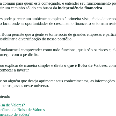
a comum para quem está começando, e entender seu funcionamento pod
ruir um caminho sólido em busca da
independência financeira
.
es pode parecer um ambiente complexo à primeira vista, cheio de termo
 o local onde as oportunidades de crescimento financeiro se tornam reais
na Bolsa permite que a gente se torne sócio de grandes empresas e partic
ssibilitar a diversificação do nosso portfólio.
 fundamental compreender como tudo funciona, quais são os riscos e, cl
começar com o pé direito.
vou explicar de maneira simples e direta
o que é Bolsa de Valores
, com
omeçar a investir.
te ou alguém que deseja aprimorar seus conhecimentos, as informações 
rimeiros passos nesse universo.
nteúdo
lsa de Valores?
rtância da Bolsa de Valores
mercado de ações?