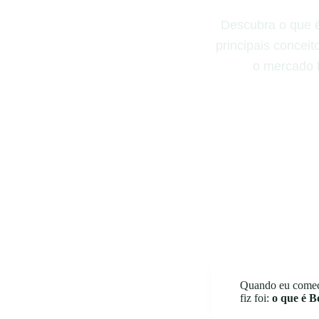
Descubra o que é
principais conceit
o mercado f
Quando eu comece
fiz foi:
o que é B