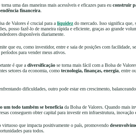
 torna uma das maneiras mais acessíveis e eficazes para eu
construir 
pendência financeira
.
sa de Valores é crucial para a
liquidez
do mercado. Isso significa que, s
es, posso fazê-lo de maneira rápida e eficiente, graças ao grande volu
ndedores disponíveis diariamente.
mite que eu, como investidor, entre e saia de posições com facilidade, 
 períodos para vender meus ativos.
rtante é que a
diversificação
se torna mais fácil com a Bolsa de Valore
entes setores da economia, como
tecnologia, finanças, energia
, entre o
enfrentando dificuldades, outro pode estar em crescimento, balanceando
o um todo também se beneficia
da Bolsa de Valores. Quando mais in
sas conseguem obter capital para investir em infraestrutura, inovação
lo virtuoso que impacta positivamente o país, promovendo
desenvolvim
ortunidades para todos.