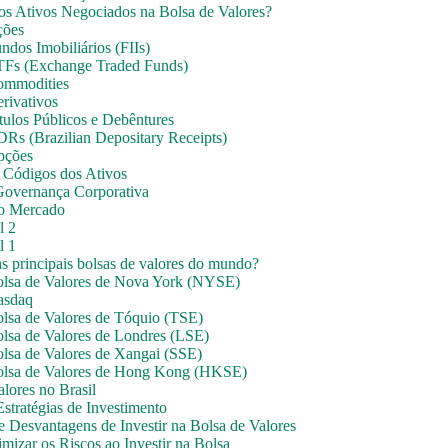
os Ativos Negociados na Bolsa de Valores?
ções
undos Imobiliários (FIIs)
TFs (Exchange Traded Funds)
ommodities
erivativos
ítulos Públicos e Debêntures
DRs (Brazilian Depositary Receipts)
pções
 Códigos dos Ativos
Governança Corporativa
o Mercado
l 2
l 1
as principais bolsas de valores do mundo?
olsa de Valores de Nova York (NYSE)
asdaq
olsa de Valores de Tóquio (TSE)
olsa de Valores de Londres (LSE)
olsa de Valores de Xangai (SSE)
olsa de Valores de Hong Kong (HKSE)
lores no Brasil
Estratégias de Investimento
e Desvantagens de Investir na Bolsa de Valores
izar os Riscos ao Investir na Bolsa