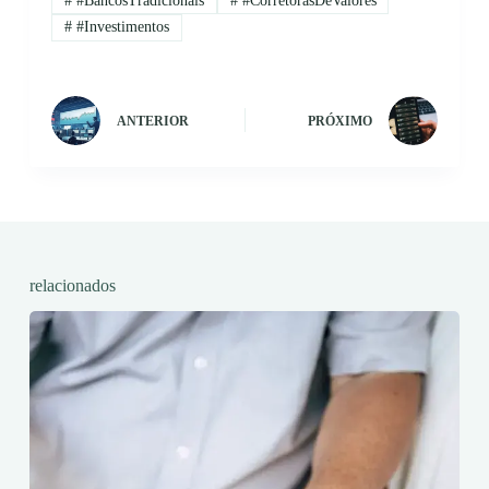
#
#BancosTradicionais
#
#CorretorasDeValores
#
#Investimentos
ANTERIOR
PRÓXIMO
relacionados