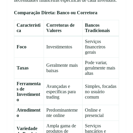
necessidades financeiras específicas de cada investidor.
Comparação Direta: Banco ou Corretora
Característi
Corretoras de
Bancos
ca
Valores
Tradicionais
Serviços
Foco
Investimentos
financeiros
gerais
Pode variar,
Geralmente mais
Taxas
geralmente mais
baixas
altas
Ferramenta
Avançadas e
Simples, focadas
s de
específicas para
no usuário
Investiment
trading
comum
o
Atendiment
Predominanteme
Online e
o
nte online
presencial
Ampla gama de
Serviços
Variedade
produtos de
bancários e