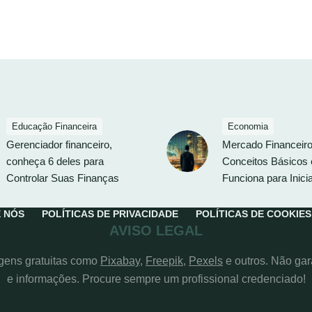
Educação Financeira
Economia
Gerenciador financeiro,
Mercado Financeiro
conheça 6 deles para
Conceitos Básicos
Controlar Suas Finanças
Funciona para Inici
 NÓS
POLÍTICAS DE PRIVACIDADE
POLÍTICAS DE COOKIES
AVISO LEGAL
agens gratuitas como
Pixabay
,
Freepik
,
Pexels
e outros. Não ga
e informações. Procure sempre um profissional credenciado!