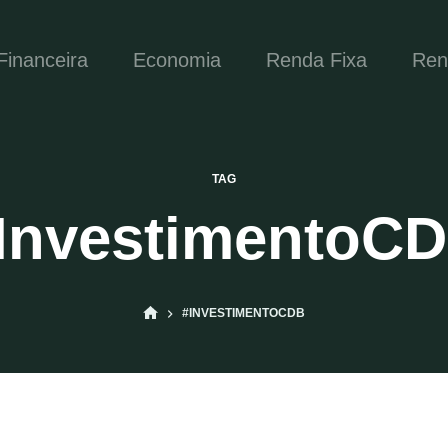
inanceira
Economia
Renda Fixa
Ren
TAG
InvestimentoC
INÍCIO
#INVESTIMENTOCDB