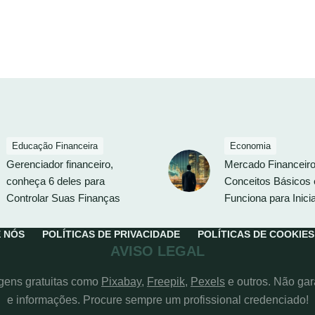
Educação Financeira
Economia
Gerenciador financeiro,
Mercado Financeiro
conheça 6 deles para
Conceitos Básicos
Controlar Suas Finanças
Funciona para Inici
 NÓS
POLÍTICAS DE PRIVACIDADE
POLÍTICAS DE COOKIES
AVISO LEGAL
agens gratuitas como
Pixabay
,
Freepik
,
Pexels
e outros. Não ga
e informações. Procure sempre um profissional credenciado!