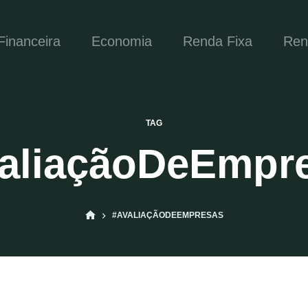
inanceira
Economia
Renda Fixa
Ren
TAG
aliaçãoDeEmpr
INÍCIO
#AVALIAÇÃODEEMPRESAS