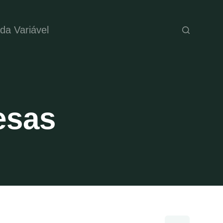
da Variável
esas
Pesquisar